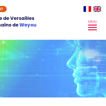
NT
e de Versailles
MENU
mains de
Weyou