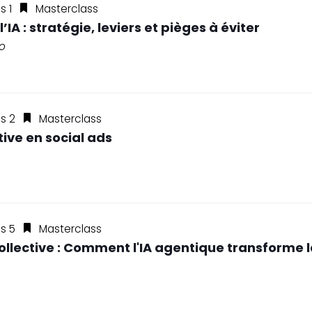
s 1
Masterclass
l’IA : stratégie, leviers et pièges à éviter
o
ss 2
Masterclass
ive en social ads
ss 5
Masterclass
e Collective : Comment l'IA agentique transform