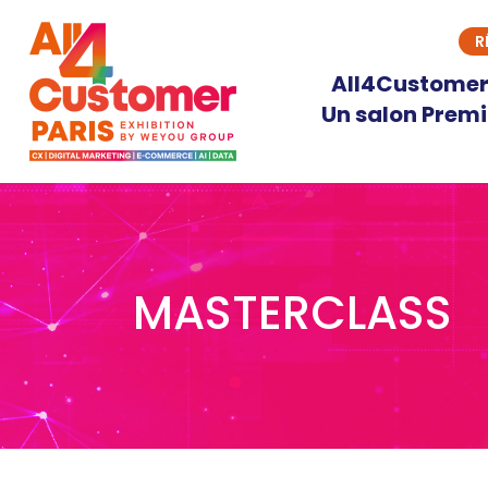
Aller
R
au
contenu
All4Customer, 
Un salon Premi
MASTERCLASS