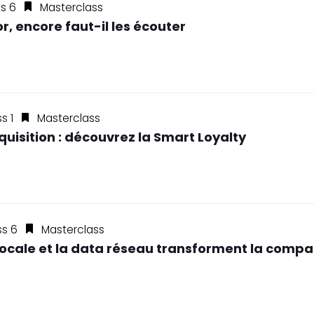
ss 6
Masterclass
r, encore faut-il les écouter
s 1
Masterclass
uisition : découvrez la Smart Loyalty
ss 6
Masterclass
IA vocale et la data réseau transforment la comp