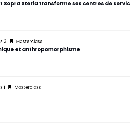
 Sopra Steria transforme ses centres de servic
ss 3
Masterclass
 éthique et anthropomorphisme
s 1
Masterclass