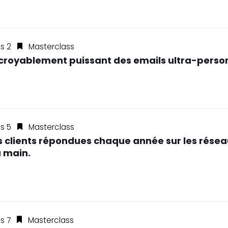
ss 2
Masterclass
incroyablement puissant des emails ultra-perso
ss 5
Masterclass
s clients répondues chaque année sur les réseau
a main.
ss 7
Masterclass