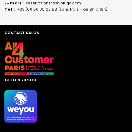
E-mail :
reservations@revolugo.com
Tél :
+33 (0)1 80 06 62 88 (sans frais – de 9h à 19h)
CONTACT SALON
+33 1 89 70 51 61